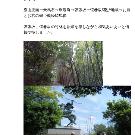
旗山正面⇒天馬石⇒釈迦庵⇒弦張坂⇒弦巻坂/花折地蔵⇒お豊
とお君の碑⇒義経騎馬像
弦張坂、弦巻坂の竹林を新緑を感じながら和気あいあいと情
報交換しました。